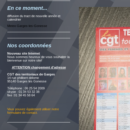
En ce moment...
diffusion du tract de nouvelle année et
calendrier
Meteo Garges-les-Gonesse
Nos coordonnées
Nouveau site Internet
Nous sommes heureux de vous souhaiter la
bienvenue sur notre site!
ATTENTION changement d'adresse
CGT des territoriaux de Garges
14 rue philibert delome
95140 Garges les Gonesse
Téléphone : 06 25 54 2009
skype : 01 34 53 32 38
fixe :01 34 45 58 64
Vous pouvez également utiliser notre
formulaire de contact
.