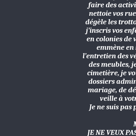
faire des activi
nettoie vos rue
dégèle les trott
j’inscris vos enf
en colonies de v
emmène en so
l’entretien des v
des meubles, je
cimetière, je v
dossiers admini
mariage, de déc
veille à vo
Je ne suis pas
JE NE VEUX PA