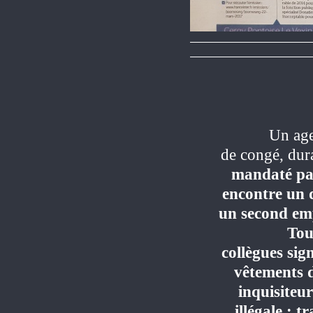
Bien-être
Un age
de congé, dur
mandaté par
encontre un d
un second emp
Tou
collègues sig
vêtements d
inquisiteur
illégale : 