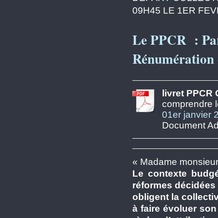
09H45 LE 1ER FEV
Le PPCR : Parc
Rénumération d
livret PPCR 
comprendre le
01er janvier 
Document Ado
« Madame monsieur
Le contexte budgé
réformes décidées p
obligent la collectiv
à faire évoluer so