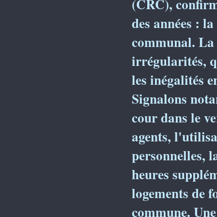
(CRC), confirm
des années : l
communal. La 
irrégularités, 
les inégalités e
Signalons nota
cour dans le v
agents, l'utilis
personnelles, l
heures suppléme
logements de fo
commune. Une t