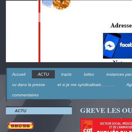
Accueil
ACTU
tracts
luttes
instances parr
vu dans la presse
et si je me syndicalisais...........
Ag
commentaires
GREVE LES OU
ACTU